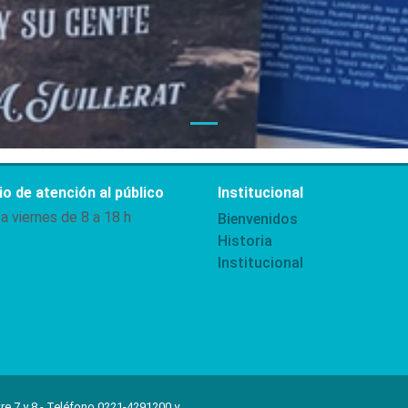
o de atención al público
Institucional
a viernes de 8 a 18 h
Bienvenidos
Historia
Institucional
re 7 y 8 - Teléfono 0221-4291200 y