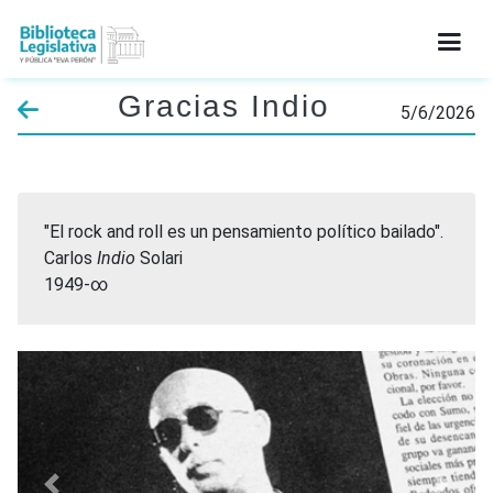
Gracias Indio
INICIO
5/6/2026
INSTITUCIONAL
SERVICIOS
"El rock and roll es un pensamiento político bailado".
INFORMACIÓN LEGAL
Carlos
Indio
Solari
1949-∞
CATÁLOGO
NOVEDADES
CONTACTO