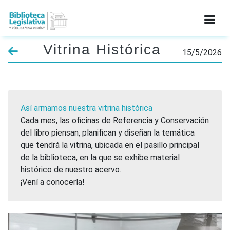
Vitrina Histórica
INICIO
15/5/2026
INSTITUCIONAL
SERVICIOS
Así armamos nuestra vitrina histórica
INFORMACIÓN LEGAL
Cada mes, las oficinas de Referencia y Conservación
del libro piensan, planifican y diseñan la temática
CATÁLOGO
que tendrá la vitrina, ubicada en el pasillo principal
de la biblioteca, en la que se exhibe material
NOVEDADES
histórico de nuestro acervo.
CONTACTO
¡Vení a conocerla!