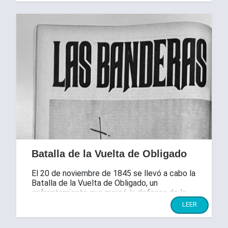
Batalla de la Vuelta de Obligado
El 20 de noviembre de 1845 se llevó a cabo la
Batalla de la Vuelta de Obligado, un
enfrentamiento que marcó la defensa de la
independencia y la soberanía de nuestro país.
LEER